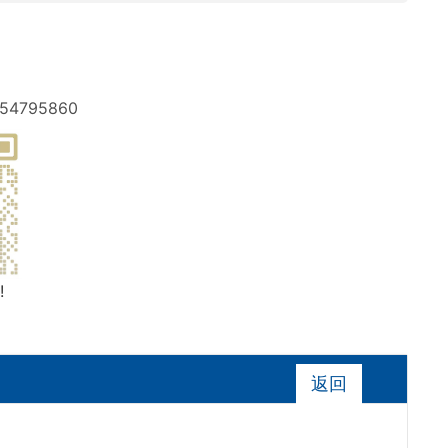
-54795860
!
返回