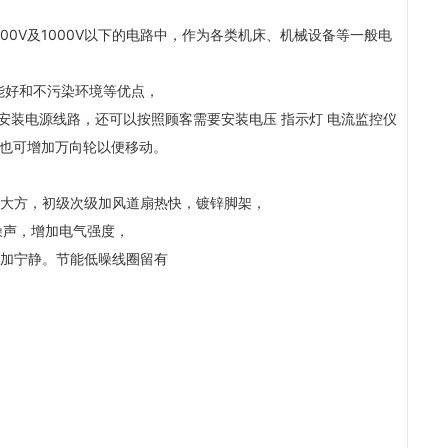
1000V及1000V以下的电路中，作为各类机床、机械设备等一般电
能好和不污染环境等优点，
装电源线路，还可以按照顾客需要安装电压 指示灯 电流监控仪
器，也可增加万向轮以便移动。
观大方，初级次级加风道扇热快，镀锌脚架，
噪声，增加电气强度，
更加宁静。节能低噪线圈留有