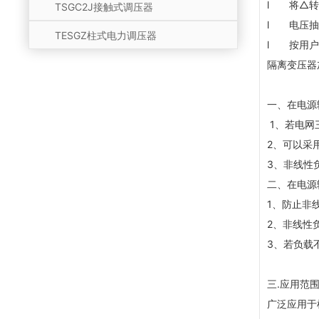
l
将
△
转
TSGC2J接触式调压器
l
电压抽
TESGZ柱式电力调压器
l
按用户
隔离变压器
一、在电源
1
、若电网
2
、可以采
3
、非线性
二、在电源
1
、防止非
2
、非线性
3
、若负载
三.应用范
广泛应用于