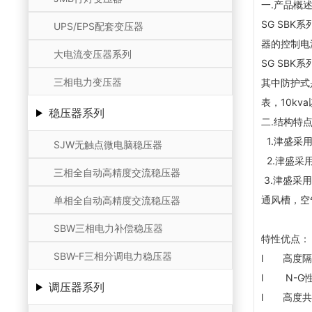
一.产品概
SG SBK
UPS/EPS配套变压器
器的控制电
大电流变压器系列
SG SB
三相电力变压器
其中防护式
表，10k
稳压器系列
二.结构特
1.津盛采
SJW无触点微电脑稳压器
2.津盛采
三相全自动高精度交流稳压器
3.津盛采
通风槽，空
单相全自动高精度交流稳压器
SBW三相电力补偿稳压器
特性优点：
SBW-F三相分调电力稳压器
l
高度隔
l N-G
调压器系列
l
高度共