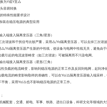
换为
Y
或
Y
至
△
头容易转换
的特殊性能要求设计
加装在稳压电源的典型应用
输入端接入隔离变压器（三角
/
星形）
三次谐波和干扰信号比较严重，采用
△
/Yo
隔离变压器，可以去掉三次谐
用
△
/Yo
隔离变压器产生新的中性线，使设备与电网中性线无关，避免由于
负载引起的电流波形畸变（如三次谐波）可被隔离而不污染电网。
输出端接入隔离变压器（星形
/
三角）
线性负载的电流畸变，影响到稳压电源的正常工作及反回到电网，起到净
负载电流的畸变影响取样的准确性，可以在
Yo/
△
隔离变压器输入端采样，
不平衡，采用
Yo/
△
也不影响稳压电源的正常工作。
围；
机械配套，交通、邮电、军事、铁路、进出口设备，科研文化等领域的大