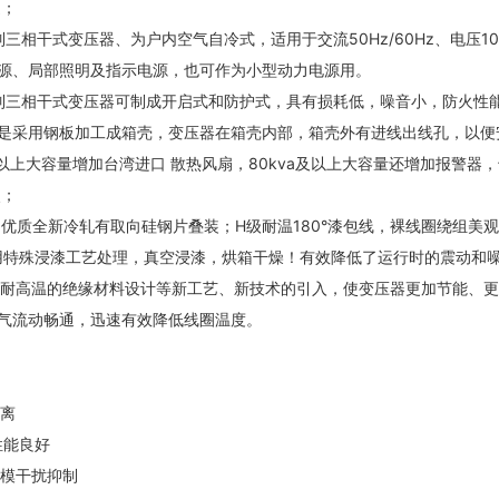
述；
系列三相干式变压器、为户内空气自冷式，适用于交流50Hz/60Hz、电压
源、局部照明及指示电源，也可作为小型动力电源用。
K系列三相干式变压器可制成开启式和防护式，具有损耗低，噪音小，防火性
是采用钢板加工成箱壳，变压器在箱壳内部，箱壳外有进线出线孔，以便安
va以上大容量增加台湾进口 散热风扇，80kva及以上大容量还增加报警
点；
用优质全新冷轧有取向硅钢片叠装；H级耐温180°漆包线，裸线圈绕组美
用特殊浸漆工艺处理，真空浸漆，烘箱干燥！有效降低了运行时的震动和
用耐高温的绝缘材料设计等新工艺、新技术的引入，使变压器更加节能、
气流动畅通，迅速有效降低线圈温度。
离
性能良好
模干扰抑制