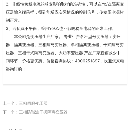
2
、非线性负载电流的畸变影响取样的准确性，可以在
Yo/
△
隔离变
压器输入端采样，得到能反应实际情况的控制信号，使稳压电源控
制正常。
3
、若负载不平衡，采用
Yo/
△
也不影响稳压电源的正常工作。
本公司是变压器生产厂家。 专业生产各种型号变压器：
变压
器
、
隔离变压器
、
三相隔离变压器
、
单相隔离变压器
、
干式隔离变
压器
、
三相干式隔离变压器
、
大功率变压器
产品厂家直销减少中
间环节，价格更优惠。价格咨询热线：
4006251897
，欢迎您来电
咨询订购！
上一个：三相伺服变压器
下一个：三相防谐波干扰隔离变压器