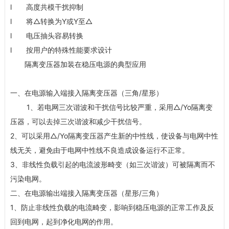
l
高度共模干扰抑制
l
将
△
转换为
Y
或
Y
至
△
l
电压抽头容易转换
l
按用户的特殊性能要求设计
隔离变压器加装在稳压电源的典型应用
一、在电源输入端接入隔离变压器（三角
/
星形）
1
、若电网三次谐波和干扰信号比较严重，采用
△
/Yo
隔离变
压器，可以去掉三次谐波和减少干扰信号。
2
、可以采用
△
/Yo
隔离变压器产生新的中性线，使设备与电网中性
线无关，避免由于电网中性线不良造成设备运行不正常。
3
、非线性负载引起的电流波形畸变（如三次谐波）可被隔离而不
污染电网。
二、在电源输出端接入隔离变压器（星形
/
三角）
1
、防止非线性负载的电流畸变，影响到稳压电源的正常工作及反
回到电网，起到净化电网的作用。