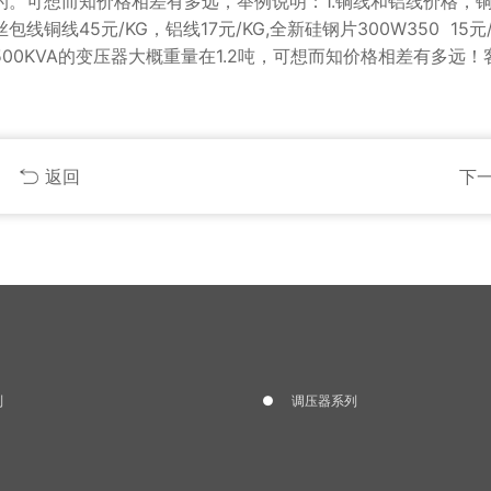
。可想而知价格相差有多远，举例说明：1.铜线和铝线价格，
包线铜线45元/KG，铝线17元/KG,全新硅钢片300W350 15元
 一台500KVA的变压器大概重量在1.2吨，可想而知价格相差有多远
返回
下
列
调压器系列