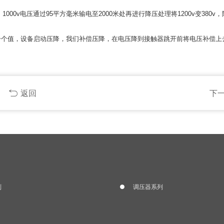
台。1000v电压通过95平方毫米输电至2000米处再进行降压处理将1200v变380v
。
一个值，设备启动压降，我们补偿压降，在电压降到接触器跳开前将电压补偿上
返回
下
列
调压器系列